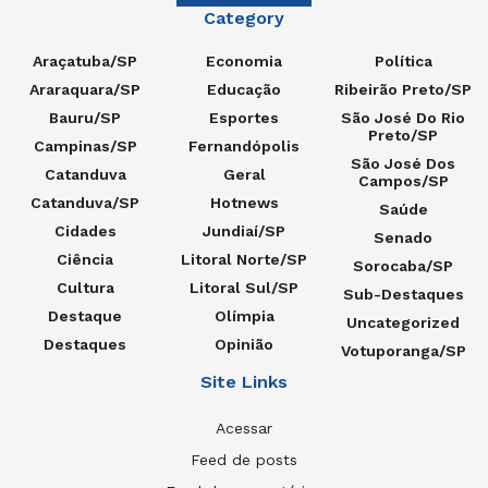
Category
Araçatuba/SP
Economia
Política
Araraquara/SP
Educação
Ribeirão Preto/SP
Bauru/SP
Esportes
São José Do Rio
Preto/SP
Campinas/SP
Fernandópolis
São José Dos
Catanduva
Geral
Campos/SP
Catanduva/SP
Hotnews
Saúde
Cidades
Jundiaí/SP
Senado
Ciência
Litoral Norte/SP
Sorocaba/SP
Cultura
Litoral Sul/SP
Sub-Destaques
Destaque
Olímpia
Uncategorized
Destaques
Opinião
Votuporanga/SP
Site Links
Acessar
Feed de posts