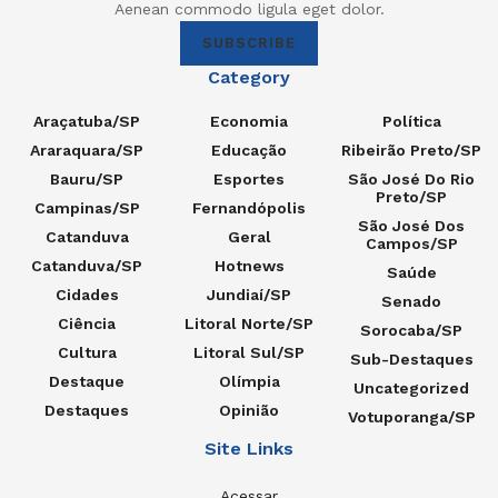
Aenean commodo ligula eget dolor.
SUBSCRIBE
Category
Araçatuba/SP
Economia
Política
Araraquara/SP
Educação
Ribeirão Preto/SP
Bauru/SP
Esportes
São José Do Rio
Preto/SP
Campinas/SP
Fernandópolis
São José Dos
Catanduva
Geral
Campos/SP
Catanduva/SP
Hotnews
Saúde
Cidades
Jundiaí/SP
Senado
Ciência
Litoral Norte/SP
Sorocaba/SP
Cultura
Litoral Sul/SP
Sub-Destaques
Destaque
Olímpia
Uncategorized
Destaques
Opinião
Votuporanga/SP
Site Links
Acessar