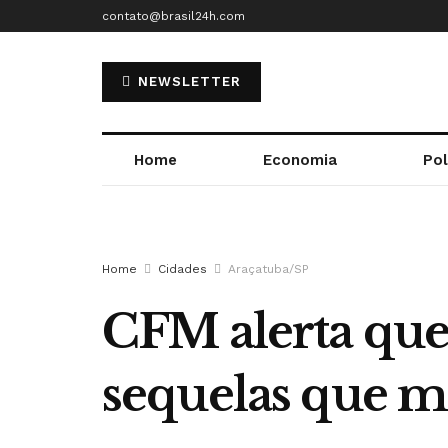
contato@brasil24h.com
NEWSLETTER
Home
Economia
Pol
Home
Cidades
Araçatuba/SP
CFM alerta que 
sequelas que m