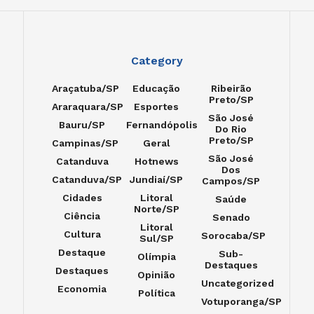
Category
Araçatuba/SP
Educação
Ribeirão
Preto/SP
Araraquara/SP
Esportes
São José
Bauru/SP
Fernandópolis
Do Rio
Preto/SP
Campinas/SP
Geral
São José
Catanduva
Hotnews
Dos
Catanduva/SP
Jundiaí/SP
Campos/SP
Cidades
Litoral
Saúde
Norte/SP
Ciência
Senado
Litoral
Cultura
Sorocaba/SP
Sul/SP
Destaque
Sub-
Olímpia
Destaques
Destaques
Opinião
Uncategorized
Economia
Política
Votuporanga/SP