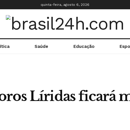
quinta-feira, agosto 6, 2026
ítica
Saúde
Educação
Espo
os Líridas ficará m