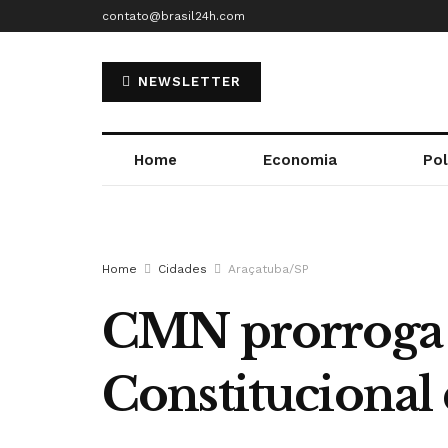
contato@brasil24h.com
NEWSLETTER
Home
Economia
Pol
Home
Cidades
Araçatuba/SP
CMN prorroga 
Constitucional