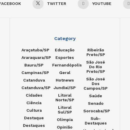
FACEBOOK
TWITTER
YOUTUBE
Category
Araçatuba/SP
Educação
Ribeirão
Preto/SP
Araraquara/SP
Esportes
São José
Bauru/SP
Fernandópolis
Do Rio
Preto/SP
Campinas/SP
Geral
São José
Catanduva
Hotnews
Dos
Catanduva/SP
Jundiaí/SP
Campos/SP
Cidades
Litoral
Saúde
Norte/SP
Ciência
Senado
Litoral
Cultura
Sorocaba/SP
Sul/SP
Destaque
Sub-
Olímpia
Destaques
Destaques
Opinião