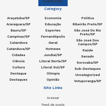
SUBSCRIBE
Category
Araçatuba/SP
Economia
Política
Araraquara/SP
Educação
Ribeirão Preto/SP
Bauru/SP
Esportes
São José Do Rio
Preto/SP
Campinas/SP
Fernandópolis
São José Dos
Catanduva
Geral
Campos/SP
Catanduva/SP
Hotnews
Saúde
Cidades
Jundiaí/SP
Senado
Ciência
Litoral Norte/SP
Sorocaba/SP
Cultura
Litoral Sul/SP
Sub-Destaques
Destaque
Olímpia
Uncategorized
Destaques
Opinião
Votuporanga/SP
Site Links
Acessar
Feed de posts