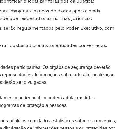
entificar e localizar foragidos da Justiça;
r as imagens a bancos de dados operacionais,
sde que respeitadas as normas jurídicas;
es serão regulamentados pelo Poder Executivo, com
erar custos adicionais às entidades conveniadas.
ntidades participantes. Os órgãos de segurança deverão
s representantes. Informações sobre adesão, localização
oderão ser divulgadas.
ntantes, o poder público poderá adotar medidas
programas de proteção a pessoas.
rios públicos com dados estatísticos sobre os convênios,
a divulgação de informações pessoais ou protegidas por