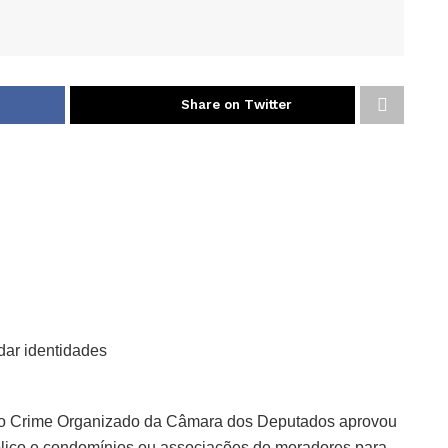
Share on Twitter
rdar identidades
o Crime Organizado da Câmara dos Deputados aprovou
úblico e condomínios ou associações de moradores para