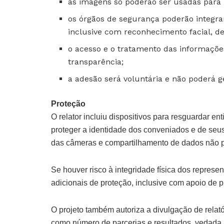
as imagens só poderão ser usadas para id
os órgãos de segurança poderão integra
inclusive com reconhecimento facial, de
o acesso e o tratamento das informaçõ
transparência;
a adesão será voluntária e não poderá g
Proteção
O relator incluiu dispositivos para resguardar e
proteger a identidade dos conveniados e de seu
das câmeras e compartilhamento de dados não p
Se houver risco à integridade física dos represe
adicionais de proteção, inclusive com apoio de 
O projeto também autoriza a divulgação de relató
como número de parcerias e resultados, vedada 