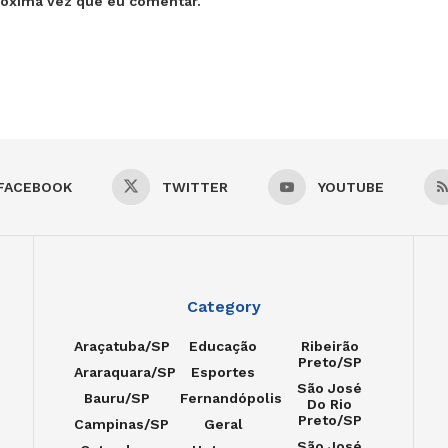
róxima vez que eu comentar.
FACEBOOK
TWITTER
YOUTUBE
Category
Araçatuba/SP
Educação
Ribeirão
Preto/SP
Araraquara/SP
Esportes
São José
Bauru/SP
Fernandópolis
Do Rio
Preto/SP
Campinas/SP
Geral
São José