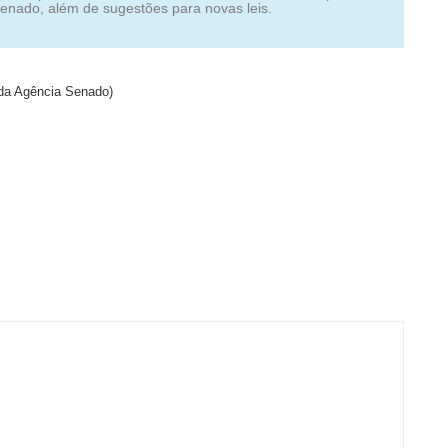
enado, além de sugestões para novas leis.
da Agência Senado)