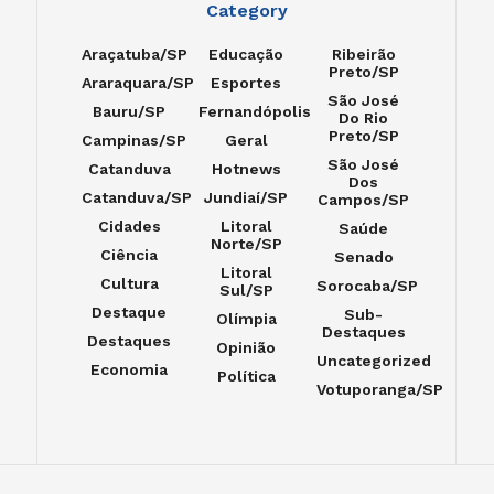
Category
Araçatuba/SP
Educação
Ribeirão
Preto/SP
Araraquara/SP
Esportes
São José
Bauru/SP
Fernandópolis
Do Rio
Preto/SP
Campinas/SP
Geral
São José
Catanduva
Hotnews
Dos
Catanduva/SP
Jundiaí/SP
Campos/SP
Cidades
Litoral
Saúde
Norte/SP
Ciência
Senado
Litoral
Cultura
Sorocaba/SP
Sul/SP
Destaque
Sub-
Olímpia
Destaques
Destaques
Opinião
Uncategorized
Economia
Política
Votuporanga/SP