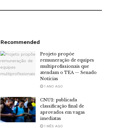
Recommended
Projeto propõe
remuneração de equipes
multiprofissionais que
atendam o TEA — Senado
Notícias
1 ANO AGO
CNU2: publicada
classificação final de
aprovados em vagas
imediatas
1 MÊS AGO