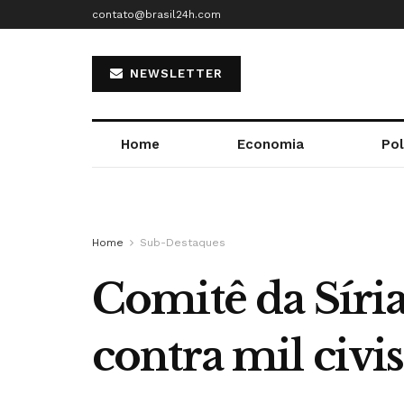
contato@brasil24h.com
NEWSLETTER
Home
Economia
Pol
Home
Sub-Destaques
Comitê da Síri
contra mil civis