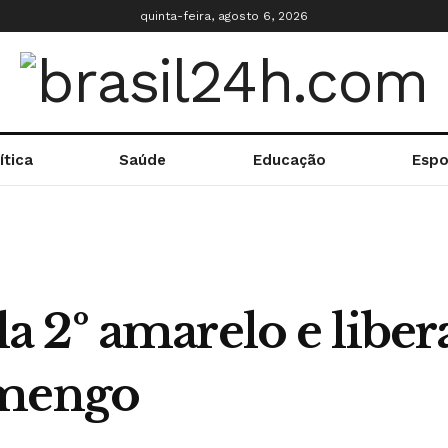
quinta-feira, agosto 6, 2026
ítica
Saúde
Educação
Espo
2º amarelo e libera
amengo