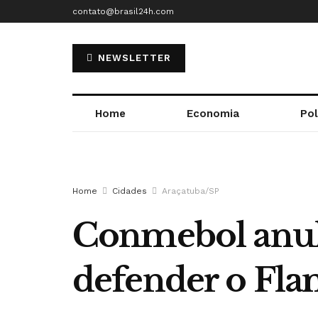
contato@brasil24h.com
NEWSLETTER
Home
Economia
Pol
Home
Cidades
Araçatuba/SP
Conmebol anula 
defender o Fl