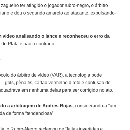
agueiro ter atingido o jogador rubro-negro, o árbitro
oriano e deu o segundo amarelo ao atacante, expulsando-
vídeo analisando o lance e reconheceu o erro da
de Plata e não o contrário.
p
colo do árbitro de vídeo (VAR), a tecnologia pode
 – gols, pênaltis, cartão vermelho direto e confusão de
nquadrava em nenhuma delas para ser corrigido no ato.
ndo a arbitragem de Andres Rojas
, considerando-a “um
da de forma “tendenciosa”.
a, o Rubro-Negro reclamou de “faltas invertidas e