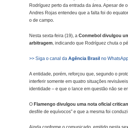
Rodríguez perto da entrada da área. Apesar de o z
Andres Rojas entendeu que a falta foi do equat
o de campo.
Nesta sexta-feira (19), a
Conmebol divulgou um 
arbitragem
, indicando que Rodríguez chuta o pé 
>> Siga o canal da
Agência Brasil
no WhatsAp
A entidade, porém, reforçou que, segundo o proto
interferir somente em quatro situações revisáveis
identidade – e que o lance em questão não se e
O
Flamengo divulgou uma nota oficial critica
desfile de equívocos” e que a mesma foi conduzi
Ainda conforme o comunicado, emitido nesta sext