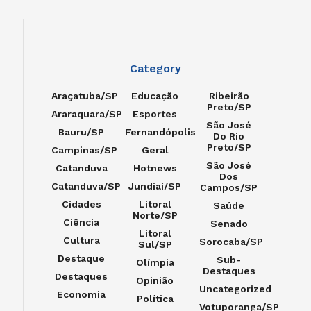
Category
Araçatuba/SP
Educação
Ribeirão
Preto/SP
Araraquara/SP
Esportes
São José
Bauru/SP
Fernandópolis
Do Rio
Preto/SP
Campinas/SP
Geral
São José
Catanduva
Hotnews
Dos
Catanduva/SP
Jundiaí/SP
Campos/SP
Cidades
Litoral
Saúde
Norte/SP
Ciência
Senado
Litoral
Cultura
Sorocaba/SP
Sul/SP
Destaque
Sub-
Olímpia
Destaques
Destaques
Opinião
Uncategorized
Economia
Política
Votuporanga/SP