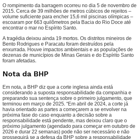
O rompimento da barragem ocorreu no dia 5 de novembro de
2015. Cerca de 39 milhões de metros cúbicos de rejeitos –
volume suficiente para encher 15,6 mil piscinas olímpicas –
escoaram por 663 quilômetros pela Bacia do Rio Doce até
encontrar o mar no Espírito Santo.
A tragédia deixou ainda 19 mortos. Os distritos mineiros de
Bento Rodrigues e Paracatu foram destruídos pela
enxurrada. Houve impactos ambientais e as populações de
dezenas de municípios de Minas Gerais e do Espírito Santo
foram afetadas.
Nota da BHP
Em nota, a BHP diz que a corte inglesa ainda está
considerando a suposta responsabilidade da companhia e
preparando sua sentença sobre o primeiro julgamento, que
terminou em março de 2025. “Em abril de 2024, a corte já
havia orientado as partes a começarem a se envolver na
próxima fase do caso enquanto a decisão sobre a
responsabilidade está pendente, mas deixou claro que o
próximo julgamento (agendado para começar em outubro de
2026 e durar 22 semanas) pode não ser necessário e não
prosseguirá se a defesa da BHP sobre a responsabilidade