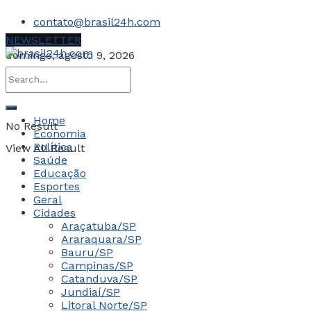
contato@brasil24h.com
NEWSLETTER
domingo, agosto 9, 2026
Home
No Result
Economia
Política
View All Result
Saúde
Educação
Esportes
Geral
Cidades
Araçatuba/SP
Araraquara/SP
Bauru/SP
Campinas/SP
Catanduva/SP
Jundiaí/SP
Litoral Norte/SP