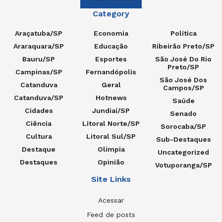
Category
Araçatuba/SP
Economia
Política
Araraquara/SP
Educação
Ribeirão Preto/SP
Bauru/SP
Esportes
São José Do Rio
Preto/SP
Campinas/SP
Fernandópolis
São José Dos
Catanduva
Geral
Campos/SP
Catanduva/SP
Hotnews
Saúde
Cidades
Jundiaí/SP
Senado
Ciência
Litoral Norte/SP
Sorocaba/SP
Cultura
Litoral Sul/SP
Sub-Destaques
Destaque
Olímpia
Uncategorized
Destaques
Opinião
Votuporanga/SP
Site Links
Acessar
Feed de posts