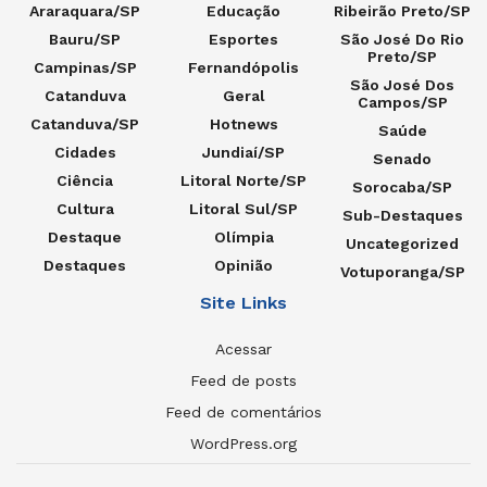
Araraquara/SP
Educação
Ribeirão Preto/SP
Bauru/SP
Esportes
São José Do Rio
Preto/SP
Campinas/SP
Fernandópolis
São José Dos
Catanduva
Geral
Campos/SP
Catanduva/SP
Hotnews
Saúde
Cidades
Jundiaí/SP
Senado
Ciência
Litoral Norte/SP
Sorocaba/SP
Cultura
Litoral Sul/SP
Sub-Destaques
Destaque
Olímpia
Uncategorized
Destaques
Opinião
Votuporanga/SP
Site Links
Acessar
Feed de posts
Feed de comentários
WordPress.org