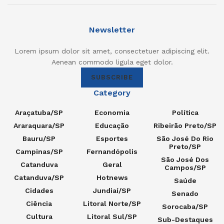
Newsletter
Lorem ipsum dolor sit amet, consectetuer adipiscing elit.
Aenean commodo ligula eget dolor.
SUBSCRIBE
Category
Araçatuba/SP
Economia
Política
Araraquara/SP
Educação
Ribeirão Preto/SP
Bauru/SP
Esportes
São José Do Rio
Preto/SP
Campinas/SP
Fernandópolis
São José Dos
Catanduva
Geral
Campos/SP
Catanduva/SP
Hotnews
Saúde
Cidades
Jundiaí/SP
Senado
Ciência
Litoral Norte/SP
Sorocaba/SP
Cultura
Litoral Sul/SP
Sub-Destaques