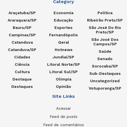
Category
Araçatuba/SP
Economia
Política
Araraquara/SP
Educação
Ribeirão Preto/SP
Bauru/SP
Esportes
São José Do Rio
Preto/SP
Campinas/SP
Fernandópolis
São José Dos
Catanduva
Geral
Campos/SP
Catanduva/SP
Hotnews
Saúde
Cidades
Jundiaí/SP
Senado
Ciência
Litoral Norte/SP
Sorocaba/SP
Cultura
Litoral Sul/SP
Sub-Destaques
Destaque
Olímpia
Uncategorized
Destaques
Opinião
Votuporanga/SP
Site Links
Acessar
Feed de posts
Feed de comentários