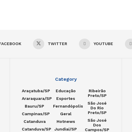
FACEBOOK
TWITTER
YOUTUBE
Category
Araçatuba/SP
Educação
Ribeirão
Preto/SP
Araraquara/SP
Esportes
São José
Bauru/SP
Fernandópolis
Do Rio
Preto/SP
Campinas/SP
Geral
São José
Catanduva
Hotnews
Dos
Catanduva/SP
Jundiaí/SP
Campos/SP