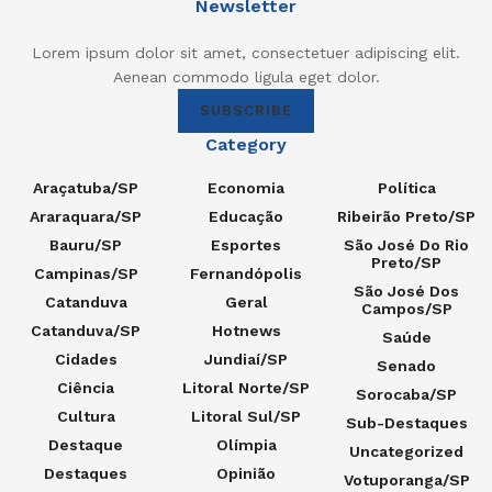
Newsletter
Lorem ipsum dolor sit amet, consectetuer adipiscing elit.
Aenean commodo ligula eget dolor.
SUBSCRIBE
Category
Araçatuba/SP
Economia
Política
Araraquara/SP
Educação
Ribeirão Preto/SP
Bauru/SP
Esportes
São José Do Rio
Preto/SP
Campinas/SP
Fernandópolis
São José Dos
Catanduva
Geral
Campos/SP
Catanduva/SP
Hotnews
Saúde
Cidades
Jundiaí/SP
Senado
Ciência
Litoral Norte/SP
Sorocaba/SP
Cultura
Litoral Sul/SP
Sub-Destaques
Destaque
Olímpia
Uncategorized
Destaques
Opinião
Votuporanga/SP