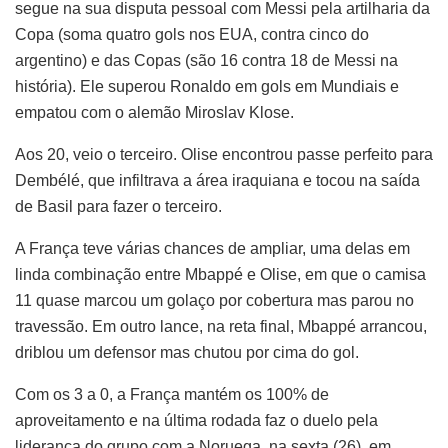
segue na sua disputa pessoal com Messi pela artilharia da
Copa (soma quatro gols nos EUA, contra cinco do
argentino) e das Copas (são 16 contra 18 de Messi na
história). Ele superou Ronaldo em gols em Mundiais e
empatou com o alemão Miroslav Klose.
Aos 20, veio o terceiro. Olise encontrou passe perfeito para
Dembélé, que infiltrava a área iraquiana e tocou na saída
de Basil para fazer o terceiro.
A França teve várias chances de ampliar, uma delas em
linda combinação entre Mbappé e Olise, em que o camisa
11 quase marcou um golaço por cobertura mas parou no
travessão. Em outro lance, na reta final, Mbappé arrancou,
driblou um defensor mas chutou por cima do gol.
Com os 3 a 0, a França mantém os 100% de
aproveitamento e na última rodada faz o duelo pela
liderança do grupo com a Noruega, na sexta (26), em