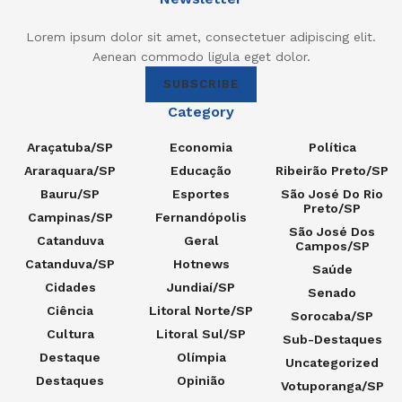
Lorem ipsum dolor sit amet, consectetuer adipiscing elit.
Aenean commodo ligula eget dolor.
SUBSCRIBE
Category
Araçatuba/SP
Economia
Política
Araraquara/SP
Educação
Ribeirão Preto/SP
Bauru/SP
Esportes
São José Do Rio
Preto/SP
Campinas/SP
Fernandópolis
São José Dos
Catanduva
Geral
Campos/SP
Catanduva/SP
Hotnews
Saúde
Cidades
Jundiaí/SP
Senado
Ciência
Litoral Norte/SP
Sorocaba/SP
Cultura
Litoral Sul/SP
Sub-Destaques
Destaque
Olímpia
Uncategorized
Destaques
Opinião
Votuporanga/SP