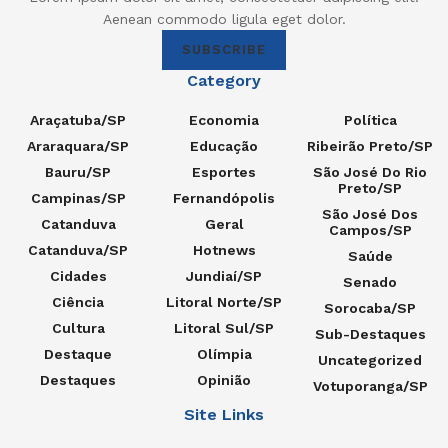
Aenean commodo ligula eget dolor.
SUBSCRIBE
Category
Araçatuba/SP
Economia
Política
Araraquara/SP
Educação
Ribeirão Preto/SP
Bauru/SP
Esportes
São José Do Rio
Preto/SP
Campinas/SP
Fernandópolis
São José Dos
Catanduva
Geral
Campos/SP
Catanduva/SP
Hotnews
Saúde
Cidades
Jundiaí/SP
Senado
Ciência
Litoral Norte/SP
Sorocaba/SP
Cultura
Litoral Sul/SP
Sub-Destaques
Destaque
Olímpia
Uncategorized
Destaques
Opinião
Votuporanga/SP
Site Links