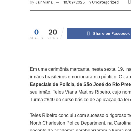
by
Jair Viana
19/09/2025
in
Uncategorized
0
20
Share on Facebook
SHARES
VIEWS
Em uma cerimônia marcante, nesta sexta, 19, n
irmãos brasileiros emocionaram o público. O cab
Especiais de Polícia, de São José do Rio Pret
seu irmão, Teles Viana Martins Ribeiro, cujo nom
Turma #840 do curso básico de aplicação da lei 
Teles Ribeiro concluiu com sucesso o rigoroso t
North Charleston Police Department, na Carolina
docente da academia parabenizaram a turma pela