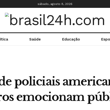
sábado, agosto 8, 2026
ítica
Saúde
Educação
Espo
e policiais american
iros emocionam púb