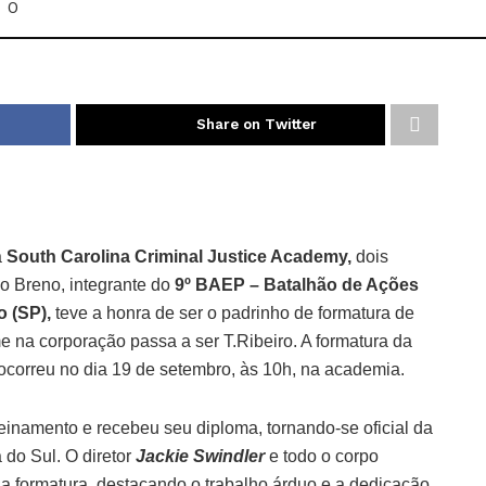
0
Share on Twitter
a
South Carolina Criminal Justice Academy,
dois
o Breno, integrante do
9º BAEP – Batalhão de Ações
o (SP),
teve a honra de ser o padrinho de formatura de
e na corporação passa a ser T.Ribeiro. A formatura da
ocorreu no dia 19 de setembro, às 10h, na academia.
reinamento e recebeu seu diploma, tornando-se oficial da
 do Sul. O diretor
Jackie Swindler
e todo o corpo
 formatura, destacando o trabalho árduo e a dedicação