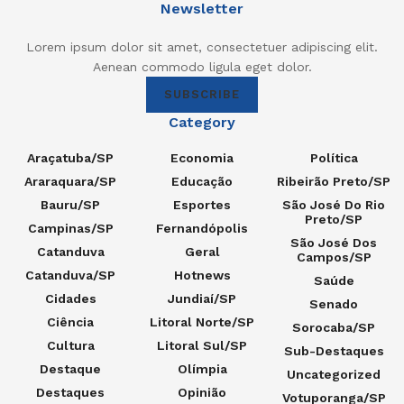
Newsletter
Lorem ipsum dolor sit amet, consectetuer adipiscing elit.
Aenean commodo ligula eget dolor.
SUBSCRIBE
Category
Araçatuba/SP
Economia
Política
Araraquara/SP
Educação
Ribeirão Preto/SP
Bauru/SP
Esportes
São José Do Rio
Preto/SP
Campinas/SP
Fernandópolis
São José Dos
Catanduva
Geral
Campos/SP
Catanduva/SP
Hotnews
Saúde
Cidades
Jundiaí/SP
Senado
Ciência
Litoral Norte/SP
Sorocaba/SP
Cultura
Litoral Sul/SP
Sub-Destaques
Destaque
Olímpia
Uncategorized
Destaques
Opinião
Votuporanga/SP