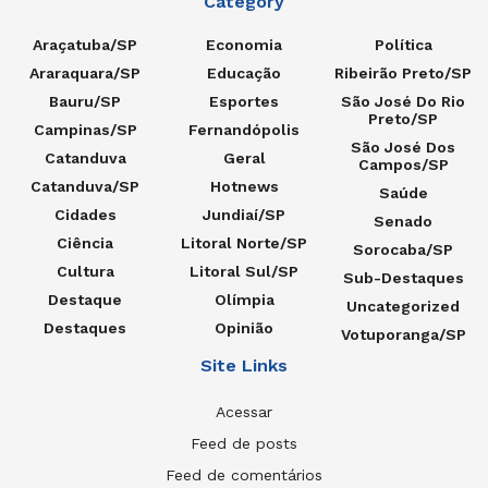
Category
Araçatuba/SP
Economia
Política
Araraquara/SP
Educação
Ribeirão Preto/SP
Bauru/SP
Esportes
São José Do Rio
Preto/SP
Campinas/SP
Fernandópolis
São José Dos
Catanduva
Geral
Campos/SP
Catanduva/SP
Hotnews
Saúde
Cidades
Jundiaí/SP
Senado
Ciência
Litoral Norte/SP
Sorocaba/SP
Cultura
Litoral Sul/SP
Sub-Destaques
Destaque
Olímpia
Uncategorized
Destaques
Opinião
Votuporanga/SP
Site Links
Acessar
Feed de posts
Feed de comentários