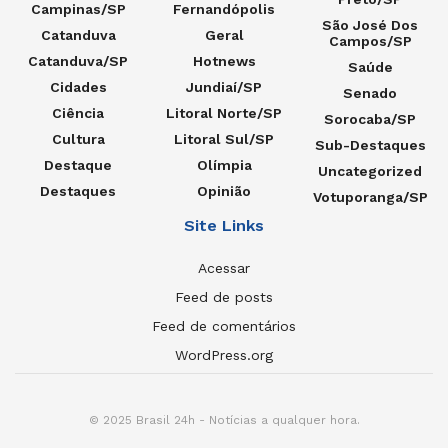
Campinas/SP
Fernandópolis
São José Dos
Catanduva
Geral
Campos/SP
Catanduva/SP
Hotnews
Saúde
Cidades
Jundiaí/SP
Senado
Ciência
Litoral Norte/SP
Sorocaba/SP
Cultura
Litoral Sul/SP
Sub-Destaques
Destaque
Olímpia
Uncategorized
Destaques
Opinião
Votuporanga/SP
Site Links
Acessar
Feed de posts
Feed de comentários
WordPress.org
© 2025 Brasil 24h - Notícias a qualquer hora.