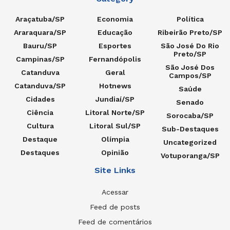
Araçatuba/SP
Economia
Política
Araraquara/SP
Educação
Ribeirão Preto/SP
Bauru/SP
Esportes
São José Do Rio
Preto/SP
Campinas/SP
Fernandópolis
São José Dos
Catanduva
Geral
Campos/SP
Catanduva/SP
Hotnews
Saúde
Cidades
Jundiaí/SP
Senado
Ciência
Litoral Norte/SP
Sorocaba/SP
Cultura
Litoral Sul/SP
Sub-Destaques
Destaque
Olímpia
Uncategorized
Destaques
Opinião
Votuporanga/SP
Site Links
Acessar
Feed de posts
Feed de comentários