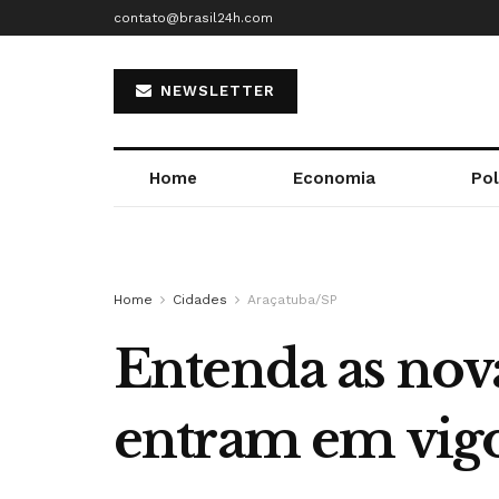
contato@brasil24h.com
NEWSLETTER
Home
Economia
Pol
Home
Cidades
Araçatuba/SP
Entenda as nov
entram em vig