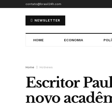
contato@brasil24h.com
NEWSLETTER
HOME
ECONOMIA
POLÍ
Home
Hotnews
Escritor Pau
novo acadê