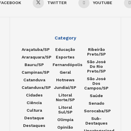
FACEBOOK
TWITTER
YOUTUBE
Category
Araçatuba/SP
Educação
Ribeirão
Preto/SP
Araraquara/SP
Esportes
São José
Bauru/SP
Fernandópolis
Do Rio
Preto/SP
Campinas/SP
Geral
São José
Catanduva
Hotnews
Dos
Catanduva/SP
Jundiaí/SP
Campos/SP
Cidades
Litoral
Saúde
Norte/SP
Ciência
Senado
Litoral
Cultura
Sorocaba/SP
Sul/SP
Destaque
Sub-
Olímpia
Destaques
Destaques
Opinião
Uncategorized