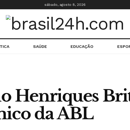
sábado, agosto 8, 2026
TICA
SAÚDE
EDUCAÇÃO
ESPO
lo Henriques Brit
mico da ABL