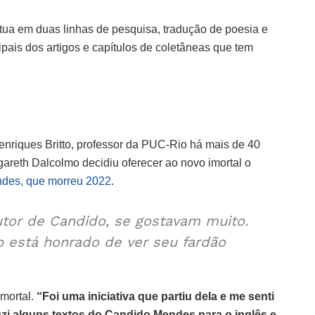
tua em duas linhas de pesquisa, tradução de poesia e
pais dos artigos e capítulos de coletâneas que tem
enriques Britto, professor da PUC-Rio há mais de 40
gareth Dalcolmo decidiu oferecer ao novo imortal o
des, que morreu 2022
.
utor de Candido, se gostavam muito.
 está honrado de ver seu fardão
imortal.
“Foi uma iniciativa que partiu dela e me senti
zi alguns textos do Candido Mendes para o inglês e