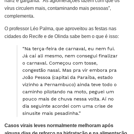
nariz e garganta. “As aglomerações fazem com que os
vírus circulem mais, contaminando mais pessoas”,
complementa.
O professor Léo Palma, que aproveitou as festas nas
cidades do Recife e de Olinda sabe bem o que é isso:
“Na terça-feira de carnaval, eu nem fui.
Já caí ali mesmo, nem consegui finalizar
o carnaval. Começou com tosse,
congestão nasal. Mas pra vir embora pra
João Pessoa (capital da Paraíba, estado
vizinho a Pernambuco) ainda teve todo o
caminho pilotando na moto, peguei um
pouco mais de chuva nessa volta. Aí no
dia seguinte acordei com uma crise de
sinusite mais pesadinha.”
Casos virais leves normalmente melhoram após
alguns dias de reforço na hidratação e na alimentação,