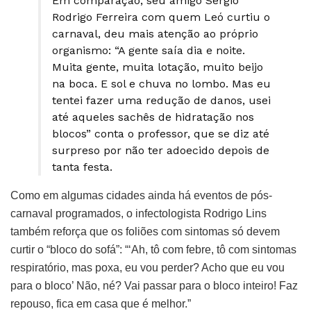
Em comparação, seu amigo Sérgio
Rodrigo Ferreira com quem Leó curtiu o
carnaval, deu mais atenção ao próprio
organismo: “A gente saía dia e noite.
Muita gente, muita lotação, muito beijo
na boca. E sol e chuva no lombo. Mas eu
tentei fazer uma redução de danos, usei
até aqueles sachês de hidratação nos
blocos” conta o professor, que se diz até
surpreso por não ter adoecido depois de
tanta festa.
Como em algumas cidades ainda há eventos de pós-
carnaval programados, o infectologista Rodrigo Lins
também reforça que os foliões com sintomas só devem
curtir o “bloco do sofá”: “‘Ah, tô com febre, tô com sintomas
respiratório, mas poxa, eu vou perder? Acho que eu vou
para o bloco’ Não, né? Vai passar para o bloco inteiro! Faz
repouso, fica em casa que é melhor.”