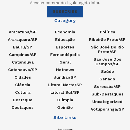
Aenean commodo ligula eget dolor.
SUBSCRIBE
Category
Araçatuba/SP
Economia
Política
Araraquara/SP
Educação
Ribeirão Preto/SP
Bauru/SP
Esportes
São José Do Rio
Preto/SP
Campinas/SP
Fernandópolis
São José Dos
Catanduva
Geral
Campos/SP
Catanduva/SP
Hotnews
Saúde
Cidades
Jundiaí/SP
Senado
Ciência
Litoral Norte/SP
Sorocaba/SP
Cultura
Litoral Sul/SP
Sub-Destaques
Destaque
Olímpia
Uncategorized
Destaques
Opinião
Votuporanga/SP
Site Links
Acessar