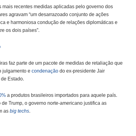
s mais recentes medidas aplicadas pelo governo dos
liares agravam “um desarrazoado conjunto de ações
ífica e harmoniosa condução de relações diplomáticas e
e os dois países”.
p
iras faz parte de um pacote de medidas de retaliação que
o julgamento e
condenação
do ex-presidente Jair
 de Estado.
50%
a produtos brasileiros importados para aquele país.
 de Trump, o governo norte-americano justifica as
am as
big techs
.