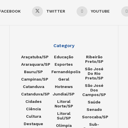
FACEBOOK
TWITTER
YOUTUBE
Category
Araçatuba/SP
Educação
Ribeirão
Preto/SP
Araraquara/SP
Esportes
São José
Bauru/SP
Fernandópolis
Do Rio
Preto/SP
Campinas/SP
Geral
São José
Catanduva
Hotnews
Dos
Catanduva/SP
Jundiaí/SP
Campos/SP
Cidades
Litoral
Saúde
Norte/SP
Ciência
Senado
Litoral
Cultura
Sorocaba/SP
Sul/SP
Destaque
Sub-
Olímpia