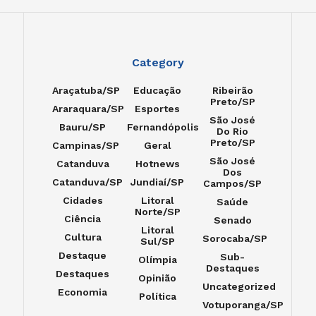
Category
Araçatuba/SP
Educação
Ribeirão
Preto/SP
Araraquara/SP
Esportes
São José
Bauru/SP
Fernandópolis
Do Rio
Preto/SP
Campinas/SP
Geral
São José
Catanduva
Hotnews
Dos
Catanduva/SP
Jundiaí/SP
Campos/SP
Cidades
Litoral
Saúde
Norte/SP
Ciência
Senado
Litoral
Cultura
Sorocaba/SP
Sul/SP
Destaque
Sub-
Olímpia
Destaques
Destaques
Opinião
Uncategorized
Economia
Política
Votuporanga/SP