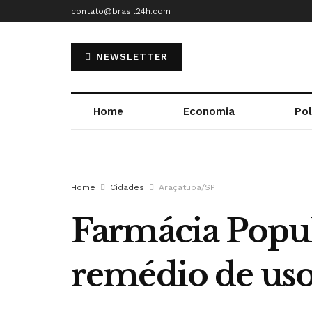
contato@brasil24h.com
NEWSLETTER
Home
Economia
Pol
Home
Cidades
Araçatuba/SP
Farmácia Popula
remédio de uso