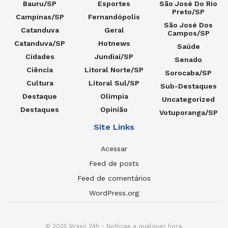
Bauru/SP
Esportes
São José Do Rio
Preto/SP
Campinas/SP
Fernandópolis
São José Dos
Catanduva
Geral
Campos/SP
Catanduva/SP
Hotnews
Saúde
Cidades
Jundiaí/SP
Senado
Ciência
Litoral Norte/SP
Sorocaba/SP
Cultura
Litoral Sul/SP
Sub-Destaques
Destaque
Olímpia
Uncategorized
Destaques
Opinião
Votuporanga/SP
Site Links
Acessar
Feed de posts
Feed de comentários
WordPress.org
© 2025 Brasil 24h - Notícias a qualquer hora.