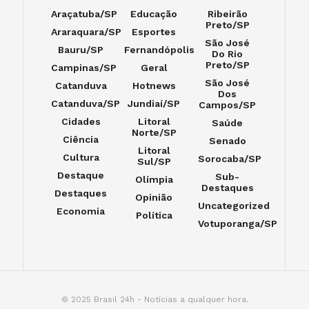
Araçatuba/SP
Educação
Ribeirão
Preto/SP
Araraquara/SP
Esportes
São José
Bauru/SP
Fernandópolis
Do Rio
Preto/SP
Campinas/SP
Geral
São José
Catanduva
Hotnews
Dos
Catanduva/SP
Jundiaí/SP
Campos/SP
Cidades
Litoral
Saúde
Norte/SP
Ciência
Senado
Litoral
Cultura
Sorocaba/SP
Sul/SP
Destaque
Sub-
Olímpia
Destaques
Destaques
Opinião
Uncategorized
Economia
Política
Votuporanga/SP
© 2025 Brasil 24h - Notícias a qualquer hora.