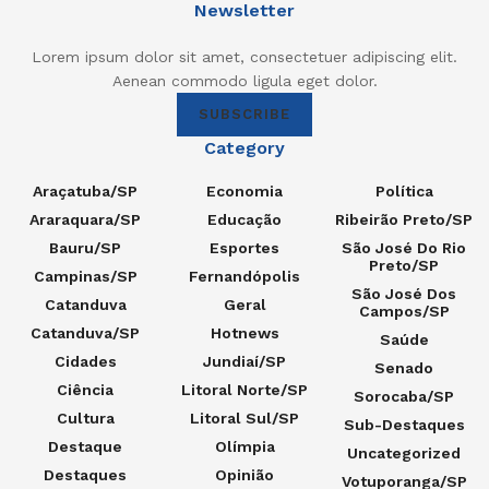
Newsletter
Lorem ipsum dolor sit amet, consectetuer adipiscing elit.
Aenean commodo ligula eget dolor.
SUBSCRIBE
Category
Araçatuba/SP
Economia
Política
Araraquara/SP
Educação
Ribeirão Preto/SP
Bauru/SP
Esportes
São José Do Rio
Preto/SP
Campinas/SP
Fernandópolis
São José Dos
Catanduva
Geral
Campos/SP
Catanduva/SP
Hotnews
Saúde
Cidades
Jundiaí/SP
Senado
Ciência
Litoral Norte/SP
Sorocaba/SP
Cultura
Litoral Sul/SP
Sub-Destaques
Destaque
Olímpia
Uncategorized
Destaques
Opinião
Votuporanga/SP