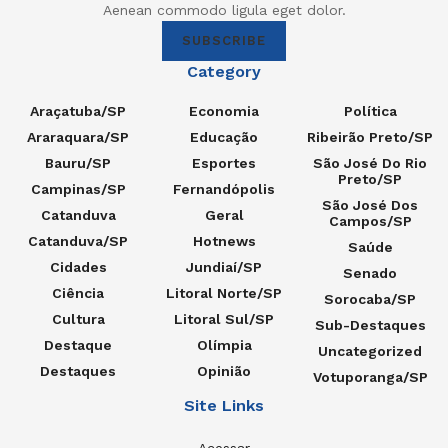
Aenean commodo ligula eget dolor.
SUBSCRIBE
Category
Araçatuba/SP
Economia
Política
Araraquara/SP
Educação
Ribeirão Preto/SP
Bauru/SP
Esportes
São José Do Rio
Preto/SP
Campinas/SP
Fernandópolis
São José Dos
Catanduva
Geral
Campos/SP
Catanduva/SP
Hotnews
Saúde
Cidades
Jundiaí/SP
Senado
Ciência
Litoral Norte/SP
Sorocaba/SP
Cultura
Litoral Sul/SP
Sub-Destaques
Destaque
Olímpia
Uncategorized
Destaques
Opinião
Votuporanga/SP
Site Links
Acessar