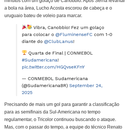
minutos com um golaço de Canobbio. Após Serna levantar
a bola na área, Lucho Acosta escorou de cabeça e o
uruguaio bateu de voleio para marcar.
Vibra, Canobbio! Fez um golaço
para colocar o
@FluminenseFC
com 1-0
diante do
@ClubLanus
!
Quarta de Final | CONMEBOL
#Sudamericana
!
pic.twitter.com/HGQvseKFnY
— CONMEBOL Sudamericana
(@SudamericanaBR)
September 24,
2025
Precisando de mais um gol para garantir a classificação
para as semifinais da Sul-Americana no tempo
regulamentar, o Tricolor continuou buscando o ataque.
Mas, com o passar do tempo, a equipe do técnico Renato