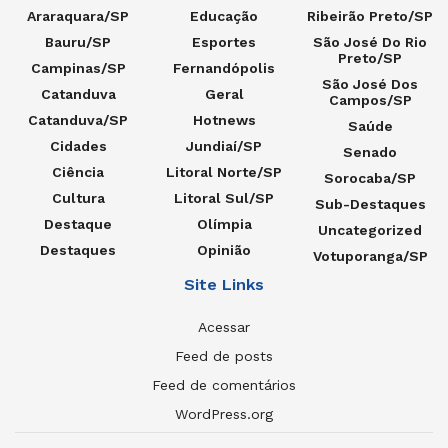
Araraquara/SP
Educação
Ribeirão Preto/SP
Bauru/SP
Esportes
São José Do Rio
Preto/SP
Campinas/SP
Fernandópolis
São José Dos
Catanduva
Geral
Campos/SP
Catanduva/SP
Hotnews
Saúde
Cidades
Jundiaí/SP
Senado
Ciência
Litoral Norte/SP
Sorocaba/SP
Cultura
Litoral Sul/SP
Sub-Destaques
Destaque
Olímpia
Uncategorized
Destaques
Opinião
Votuporanga/SP
Site Links
Acessar
Feed de posts
Feed de comentários
WordPress.org