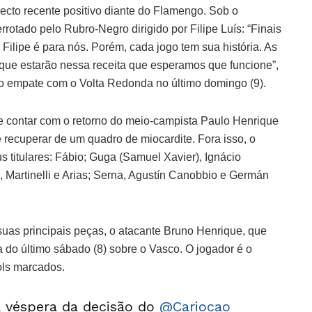
ecto recente positivo diante do Flamengo. Sob o
rotado pelo Rubro-Negro dirigido por Filipe Luís: “Finais
 Filipe é para nós. Porém, cada jogo tem sua história. As
s que estarão nessa receita que esperamos que funcione”,
 o empate com o Volta Redonda no último domingo (9).
eve contar com o retorno do meio-campista Paulo Henrique
recuperar de um quadro de miocardite. Fora isso, o
titulares: Fábio; Guga (Samuel Xavier), Ignácio
o, Martinelli e Arias; Serna, Agustín Canobbio e Germán
as principais peças, o atacante Bruno Henrique, que
ia do último sábado (8) sobre o Vasco. O jogador é o
ols marcados.
 véspera da decisão do
@Cariocao