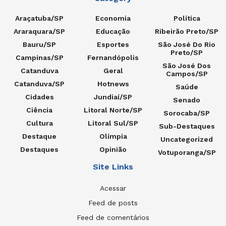
Araçatuba/SP
Economia
Política
Araraquara/SP
Educação
Ribeirão Preto/SP
Bauru/SP
Esportes
São José Do Rio
Preto/SP
Campinas/SP
Fernandópolis
São José Dos
Catanduva
Geral
Campos/SP
Catanduva/SP
Hotnews
Saúde
Cidades
Jundiaí/SP
Senado
Ciência
Litoral Norte/SP
Sorocaba/SP
Cultura
Litoral Sul/SP
Sub-Destaques
Destaque
Olímpia
Uncategorized
Destaques
Opinião
Votuporanga/SP
Site Links
Acessar
Feed de posts
Feed de comentários