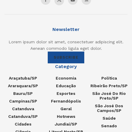
Newsletter
Lorem ipsum dolor sit amet, consectetuer adipiscing elit.
Aenean commodo ligula eget dolor.
SUBSCRIBE
Category
Araçatuba/SP
Economia
Política
Araraquara/SP
Educação
Ribeirão Preto/SP
Bauru/SP
Esportes
São José Do Rio
Preto/SP
Campinas/SP
Fernandópolis
São José Dos
Catanduva
Geral
Campos/SP
Catanduva/SP
Hotnews
Saúde
Cidades
Jundiaí/SP
Senado
Ciência
Litoral Norte/SP