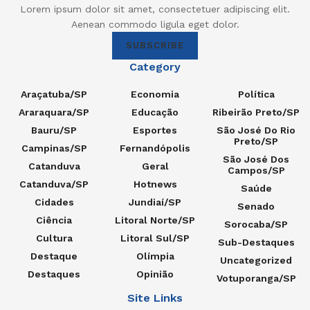
Lorem ipsum dolor sit amet, consectetuer adipiscing elit.
Aenean commodo ligula eget dolor.
SUBSCRIBE
Category
Araçatuba/SP
Economia
Política
Araraquara/SP
Educação
Ribeirão Preto/SP
Bauru/SP
Esportes
São José Do Rio
Preto/SP
Campinas/SP
Fernandópolis
São José Dos
Catanduva
Geral
Campos/SP
Catanduva/SP
Hotnews
Saúde
Cidades
Jundiaí/SP
Senado
Ciência
Litoral Norte/SP
Sorocaba/SP
Cultura
Litoral Sul/SP
Sub-Destaques
Destaque
Olímpia
Uncategorized
Destaques
Opinião
Votuporanga/SP
Site Links