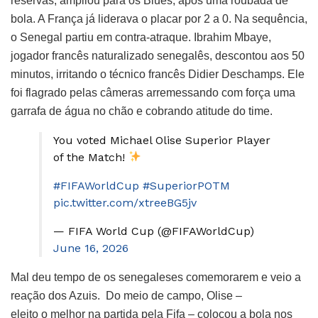
reservas, ampliou para os Blues, após uma roubada de
bola. A França já liderava o placar por 2 a 0. Na sequência,
o Senegal partiu em contra-atraque. Ibrahim Mbaye,
jogador francês naturalizado senegalês, descontou aos 50
minutos, irritando o técnico francês Didier Deschamps. Ele
foi flagrado pelas câmeras arremessando com força uma
garrafa de água no chão e cobrando atitude do time.
You voted Michael Olise Superior Player
of the Match!
#FIFAWorldCup
#SuperiorPOTM
pic.twitter.com/xtreeBG5jv
— FIFA World Cup (@FIFAWorldCup)
June 16, 2026
Mal deu tempo de os senegaleses comemorarem e veio a
reação dos Azuis. Do meio de campo, Olise –
eleito o melhor na partida pela Fifa – colocou a bola nos