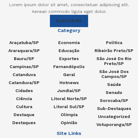
Lorem ipsum dolor sit amet, consectetuer adipiscing elit.
Aenean commodo ligula eget dolor.
SUBSCRIBE
Category
Araçatuba/SP
Economia
Política
Araraquara/SP
Educação
Ribeirão Preto/SP
Bauru/SP
Esportes
São José Do Rio
Preto/SP
Campinas/SP
Fernandópolis
São José Dos
Catanduva
Geral
Campos/SP
Catanduva/SP
Hotnews
Saúde
Cidades
Jundiaí/SP
Senado
Ciência
Litoral Norte/SP
Sorocaba/SP
Cultura
Litoral Sul/SP
Sub-Destaques
Destaque
Olímpia
Uncategorized
Destaques
Opinião
Votuporanga/SP
Site Links