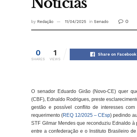
Notícias
0
by
Redação
11/04/2025
in
Senado
0
1
Share on Facebook
SHARES
VIEWS
O senador Eduardo Girão (Novo-CE) quer que 
(CBF), Ednaldo Rodrigues, preste esclareciment
gestão e possível conflito de interesses com
requerimento (
REQ 12/2025 – CEsp
) pedindo au
STF Gilmar Mendes que reconduziu Ednaldo à pr
entre a confederação e o Instituto Brasileiro 