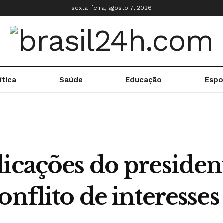
sexta-feira, agosto 7, 2026
ítica
Saúde
Educação
Espo
licações do preside
onflito de interess