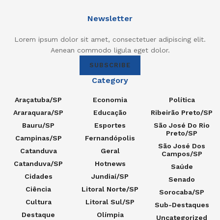
Newsletter
Lorem ipsum dolor sit amet, consectetuer adipiscing elit.
Aenean commodo ligula eget dolor.
SUBSCRIBE
Category
Araçatuba/SP
Economia
Política
Araraquara/SP
Educação
Ribeirão Preto/SP
Bauru/SP
Esportes
São José Do Rio
Preto/SP
Campinas/SP
Fernandópolis
São José Dos
Catanduva
Geral
Campos/SP
Catanduva/SP
Hotnews
Saúde
Cidades
Jundiaí/SP
Senado
Ciência
Litoral Norte/SP
Sorocaba/SP
Cultura
Litoral Sul/SP
Sub-Destaques
Destaque
Olímpia
Uncategorized