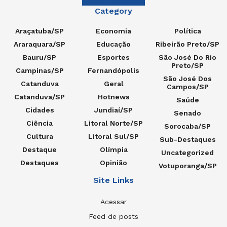
Category
Araçatuba/SP
Economia
Política
Araraquara/SP
Educação
Ribeirão Preto/SP
Bauru/SP
Esportes
São José Do Rio
Preto/SP
Campinas/SP
Fernandópolis
São José Dos
Catanduva
Geral
Campos/SP
Catanduva/SP
Hotnews
Saúde
Cidades
Jundiaí/SP
Senado
Ciência
Litoral Norte/SP
Sorocaba/SP
Cultura
Litoral Sul/SP
Sub-Destaques
Destaque
Olímpia
Uncategorized
Destaques
Opinião
Votuporanga/SP
Site Links
Acessar
Feed de posts