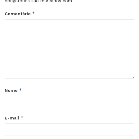
*
obrigatórios são marcados com
*
Comentário
*
Nome
*
E-mail