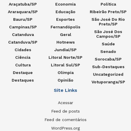
Araçatuba/SP
Economia
Política
Araraquara/SP
Educação
Ribeirão Preto/SP
Bauru/SP
Esportes
São José Do Rio
Preto/SP
Campinas/SP
Fernandópolis
São José Dos
Catanduva
Geral
Campos/SP
Catanduva/SP
Hotnews
Saúde
Cidades
Jundiaí/SP
Senado
Ciência
Litoral Norte/SP
Sorocaba/SP
Cultura
Litoral Sul/SP
Sub-Destaques
Destaque
Olímpia
Uncategorized
Destaques
Opinião
Votuporanga/SP
Site Links
Acessar
Feed de posts
Feed de comentários
WordPress.org