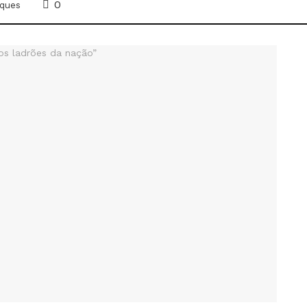
0
ques