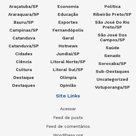
Araçatuba/SP
Economia
Política
Araraquara/SP
Educação
Ribeirão Preto/SP
Bauru/SP
Esportes
São José Do Rio
Preto/SP
Campinas/SP
Fernandópolis
São José Dos
Catanduva
Geral
Campos/SP
Catanduva/SP
Hotnews
Saúde
Cidades
Jundiaí/SP
Senado
Ciência
Litoral Norte/SP
Sorocaba/SP
Cultura
Litoral Sul/SP
Sub-Destaques
Destaque
Olímpia
Uncategorized
Destaques
Opinião
Votuporanga/SP
Site Links
Acessar
Feed de posts
Feed de comentários
WordPress.org