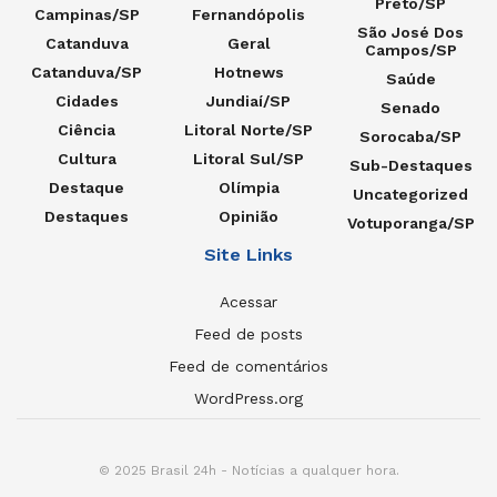
Preto/SP
Campinas/SP
Fernandópolis
São José Dos
Catanduva
Geral
Campos/SP
Catanduva/SP
Hotnews
Saúde
Cidades
Jundiaí/SP
Senado
Ciência
Litoral Norte/SP
Sorocaba/SP
Cultura
Litoral Sul/SP
Sub-Destaques
Destaque
Olímpia
Uncategorized
Destaques
Opinião
Votuporanga/SP
Site Links
Acessar
Feed de posts
Feed de comentários
WordPress.org
© 2025 Brasil 24h - Notícias a qualquer hora.