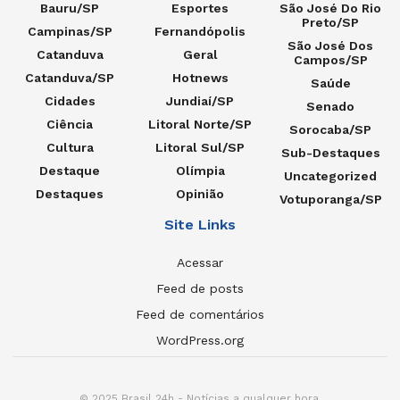
Bauru/SP
Esportes
São José Do Rio
Preto/SP
Campinas/SP
Fernandópolis
São José Dos
Catanduva
Geral
Campos/SP
Catanduva/SP
Hotnews
Saúde
Cidades
Jundiaí/SP
Senado
Ciência
Litoral Norte/SP
Sorocaba/SP
Cultura
Litoral Sul/SP
Sub-Destaques
Destaque
Olímpia
Uncategorized
Destaques
Opinião
Votuporanga/SP
Site Links
Acessar
Feed de posts
Feed de comentários
WordPress.org
© 2025 Brasil 24h - Notícias a qualquer hora.