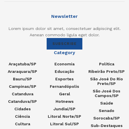
Newsletter
Lorem ipsum dolor sit amet, consectetuer adipiscing elit.
Aenean commodo ligula eget dolor.
SUBSCRIBE
Category
Araçatuba/SP
Economia
Política
Araraquara/SP
Educação
Ribeirão Preto/SP
Bauru/SP
Esportes
São José Do Rio
Preto/SP
Campinas/SP
Fernandópolis
São José Dos
Catanduva
Geral
Campos/SP
Catanduva/SP
Hotnews
Saúde
Cidades
Jundiaí/SP
Senado
Ciência
Litoral Norte/SP
Sorocaba/SP
Cultura
Litoral Sul/SP
Sub-Destaques